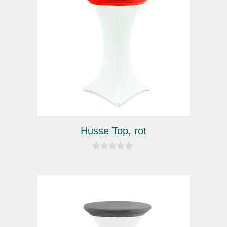
Husse Top, rot
0
v
o
n
5