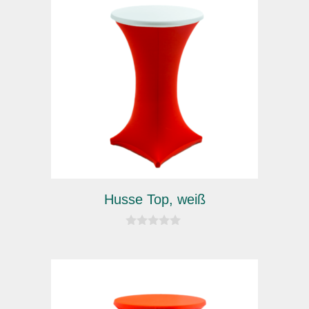
Husse Top, weiß
0
v
o
n
5