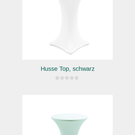
Husse Top, schwarz
0
v
o
n
5