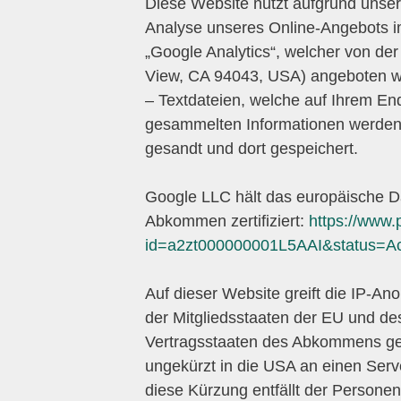
Diese Website nutzt aufgrund unser
Analyse unseres Online-Angebots im
„Google Analytics“, welcher von de
View, CA 94043, USA) angeboten wi
– Textdateien, welche auf Ihrem En
gesammelten Informationen werden 
gesandt und dort gespeichert.
Google LLC hält das europäische Da
Abkommen zertifiziert:
https://www.
id=a2zt000000001L5AAI&status=Ac
Auf dieser Website greift die IP-An
der Mitgliedsstaaten der EU und d
Vertragsstaaten des Abkommens gekü
ungekürzt in die USA an einen Serv
diese Kürzung entfällt der Persone