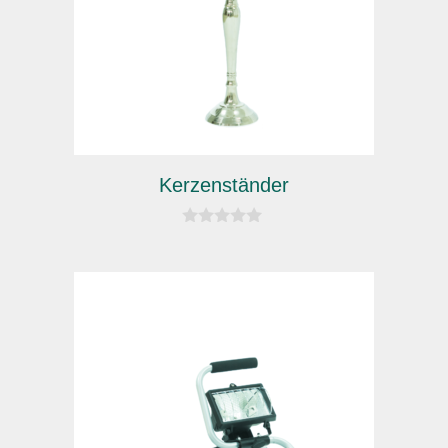
Kerzenständer
0
v
o
n
5