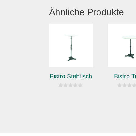
Ähnliche Produkte
Bistro Stehtisch
Bistro T
0
0
v
v
o
o
n
n
5
5